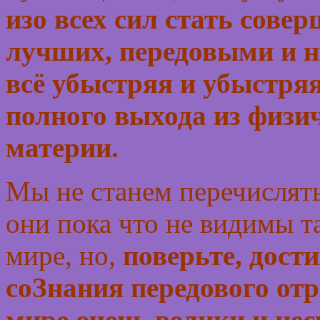
изо всех сил стать сов
лучших, передовыми и н
всё убыстряя и убыстряя
полного выхода из физи
материи.
Мы не станем перечислять
они пока что не видимы 
мире, но,
поверьте, дост
соЗнания передового от
мире очень велики и не