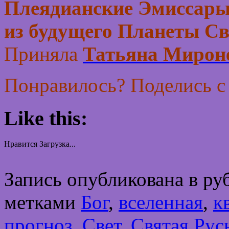
Плеядианские Эмиссары
из будущего Планеты Св
Приняла
Татьяна Мирон
Понравилось? Поделись с
Like this:
Нравится
Загрузка...
Запись опубликована в р
метками
Бог
,
вселенная
,
к
прогноз
,
Свет
,
Святая Рус