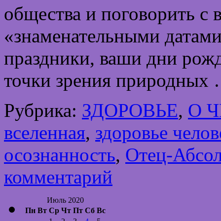
общества и поговорить с в
«знаменательными датами
праздники, ваши дни рожд
точки зрения природных
Рубрика:
ЗДОРОВЬЕ
,
О 
вселенная
,
здоровье челов
осознанность
,
Отец-Абсо
комментарий
Июль 2020
Пн
Вт
Ср
Чт
Пт
Сб
Вс