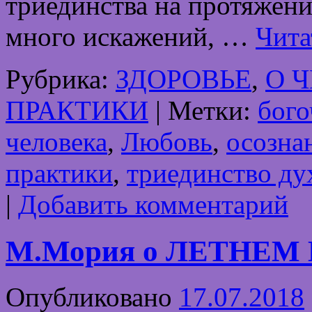
триединства на протяжен
много искажений, …
Чита
Рубрика:
ЗДОРОВЬЕ
,
О 
ПРАКТИКИ
|
Метки:
бого
человека
,
Любовь
,
осозна
практики
,
триединство ду
|
Добавить комментарий
М.Мория о ЛЕТНЕ
Опубликовано
17.07.2018