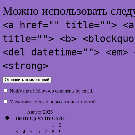
Можно использовать сле
<a href="" title=""> <a
title=""> <b> <blockquo
<del datetime=""> <em> 
<strong>
Notify me of follow-up comments by email.
Уведомлять меня о новых записях почтой.
Август 2026
Пн
Вт
Ср
Чт
Пт
Сб
Вс
1
2
3
4
5
6
7
8
9