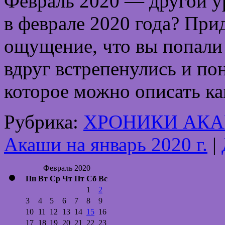
Февраль 2020 — другой у
в феврале 2020 года? При
ощущение, что вы попали н
вдруг встрепенулись и пон
которое можно описать к
Рубрика:
ХРОНИКИ АК
Акаши на январь 2020 г.
|
Февраль 2020
Пн
Вт
Ср
Чт
Пт
Сб
Вс
1
2
3
4
5
6
7
8
9
10
11
12
13
14
15
16
17
18
19
20
21
22
23