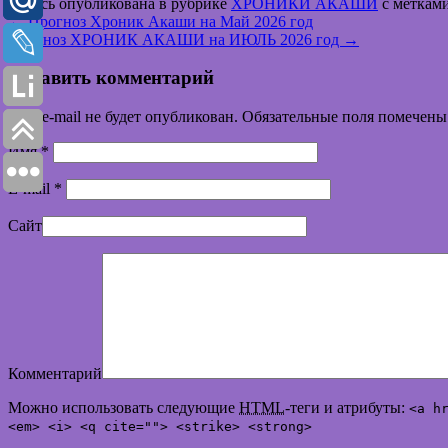
Запись опубликована в рубрике
ХРОНИКИ АКАШИ
с меткам
←
Прогноз Хроник Акаши на Май 2026 год
Прогноз ХРОНИК АКАШИ на ИЮЛЬ 2026 год
→
Добавить комментарий
Ваш e-mail не будет опубликован. Обязательные поля помечен
Имя
*
E-mail
*
Сайт
Комментарий
Можно использовать следующие
HTML
-теги и атрибуты:
<a h
<em> <i> <q cite=""> <strike> <strong>