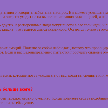
дать много говорить, забалтывать вопрос. Вы можете услышать м
ша энергия уходит не на выполнение ваших задач и целей, а на с
ь других. Красноречивые люди могут внести в вас свои идеи, и 
о красив, что теряется смысл сказанного. Остаются только те эм
оих эмоций. Полезно за собой наблюдать, потому что провоциру
т. Если в вас целенаправленно пытаются пробудить сильные эмо
терны, которые могут ускользать от вас, когда вы спешите или к
ь больше всего?
оей тарелке, нервно, суетливо. Когда поймаете себя за подобны
ствовать себя лучше.