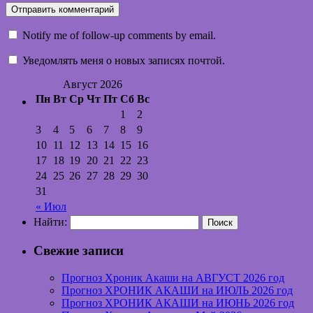
Notify me of follow-up comments by email.
Уведомлять меня о новых записях почтой.
Август 2026
Пн
Вт
Ср
Чт
Пт
Сб
Вс
1
2
3
4
5
6
7
8
9
10
11
12
13
14
15
16
17
18
19
20
21
22
23
24
25
26
27
28
29
30
31
« Июл
Найти:
Свежие записи
Прогноз Хроник Акаши на АВГУСТ 2026 год
Прогноз ХРОНИК АКАШИ на ИЮЛЬ 2026 год
Прогноз ХРОНИК АКАШИ на ИЮНЬ 2026 год