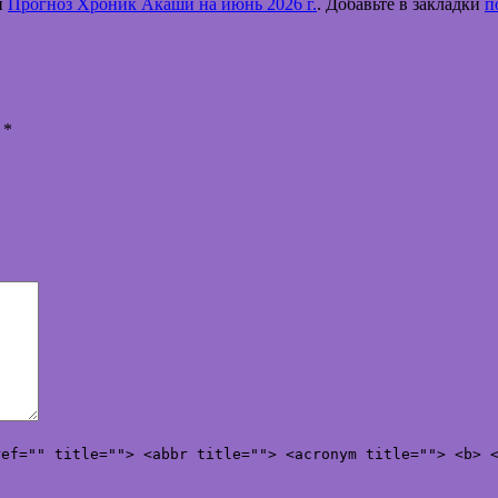
и
Прогноз Хроник Акаши на июнь 2026 г.
. Добавьте в закладки
п
ы
*
ref="" title=""> <abbr title=""> <acronym title=""> <b> 