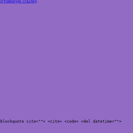
остоянную ссылку
.
<blockquote cite=""> <cite> <code> <del datetime="">