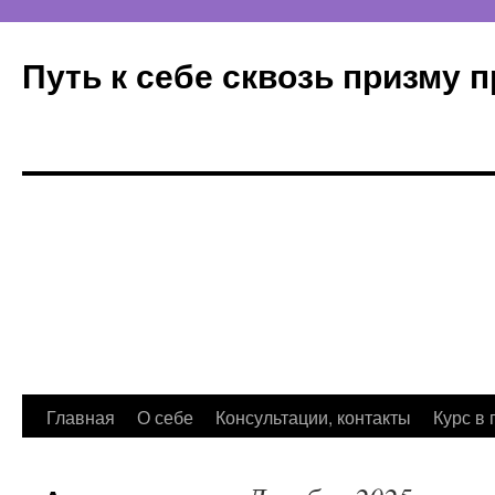
Путь к себе сквозь призму 
Главная
О себе
Консультации, контакты
Курс в 
Перейти
к