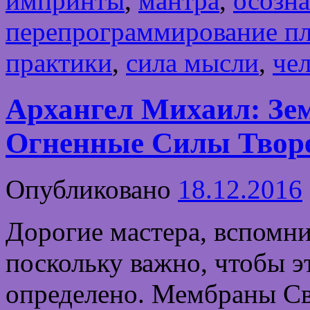
импринты
,
мантра
,
осозн
перепрограммирование пл
практики
,
сила мысли
,
че
Архангел Михаил: Зе
Огненные Силы Твор
Опубликовано
18.12.2016
Дорогие мастера, вспомн
поскольку важно, чтобы э
определено. Мембраны С