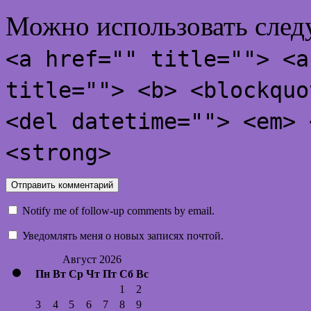
Можно использовать сле
<a href="" title=""> <a
title=""> <b> <blockquo
<del datetime=""> <em> 
<strong>
Notify me of follow-up comments by email.
Уведомлять меня о новых записях почтой.
Август 2026
Пн
Вт
Ср
Чт
Пт
Сб
Вс
1
2
3
4
5
6
7
8
9