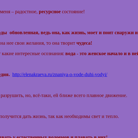
 меня – радостное,
ресурсное
состояние!
оды обновленная, ведь она, как жизнь, моет и поит снаружи и
на нее свои желания, то она творит
чудеса!
т какие интересные осознания:
вода - это женское начало и в н
дия.
http://elenakraeva.ru/znaniya-o-vode-duhi-vodyi/
 разрушить, но, всё-таки, ей ближе всего плавное движение.
 получится дать жизнь, так как необходимы свет и тепло.
вать у естественных водоемов и плавать в них!