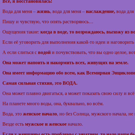
Всё, я
восстановилась
!
Вода
для меня –
жизнь
, вода для меня –
наслаждение,
вода для
Пишу и чувствую, что опять растворяюсь…
Ощущения такие:
когда в воде, то возрождаюсь, выхожу из в
Если её уговорить для выполнения какой-то идеи и наговорить 
А если слиться с
водой
и почувствовать, что вы одно целое, во
Она может напоить и накормить всех, живущих на земле.
Она имеет информацию обо всем, как Всемирная Энциклопе
Самая сильная стихия, это ВОДА.
Она может плавно двигаться, а может показать свою силу и всё
На планете много воды, она, буквально, во всём.
Вода, это
женское начало
, но без Солнца, мужского начала, не
Везде есть
мужское и женское
начало.
Если у женщины есть проблемы с зачатием, то надо чаще бы