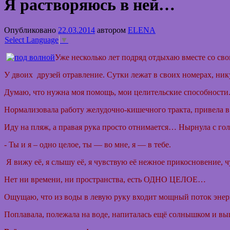
Я растворяюсь в ней…
Опубликовано
22.03.2014
автором
ELENA
Select Language
▼
Уже несколько лет подряд отдыхаю вместе со св
У двоих друзей отравление.
Сутки лежат в своих номерах, ник
Думаю, что нужна моя помощь, мои целительские способности
Нормализовала работу желудочно-кишечного тракта, привела в
Иду на пляж, а правая рука просто отнимается… Нырнула с гол
- Ты и я – одно целое, ты — во мне, я — в тебе.
Я вижу её, я слышу её, я чувствую её нежное прикосновение,
Нет ни времени, ни пространства, есть ОДНО ЦЕЛОЕ…
Ощущаю, что из воды в левую руку входит мощный поток эне
Поплавала, полежала на воде, напиталась ещё солнышком и выш