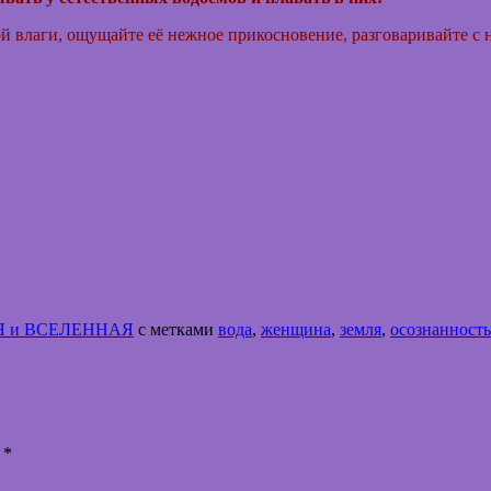
й влаги, ощущайте её нежное прикосновение, разговаривайте с 
Я и ВСЕЛЕННАЯ
с метками
вода
,
женщина
,
земля
,
осознанность
ы
*