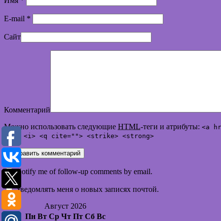
Имя
*
E-mail
*
Сайт
Комментарий
Можно использовать следующие
HTML
-теги и атрибуты:
<a h
<em> <i> <q cite=""> <strike> <strong>
Notify me of follow-up comments by email.
Уведомлять меня о новых записях почтой.
Август 2026
Пн
Вт
Ср
Чт
Пт
Сб
Вс