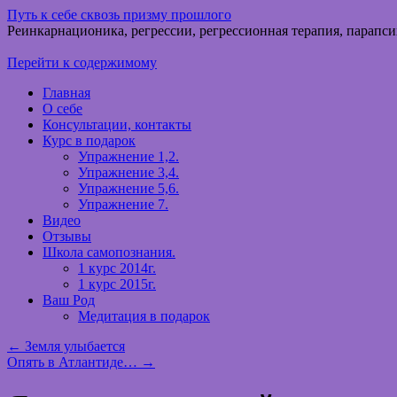
Путь к себе сквозь призму прошлого
Реинкарнационика, регрессии, регрессионная терапия, парапси
Перейти к содержимому
Главная
О себе
Консультации, контакты
Курс в подарок
Упражнение 1,2.
Упражнение 3,4.
Упражнение 5,6.
Упражнение 7.
Видео
Отзывы
Школа самопознания.
1 курс 2014г.
1 курс 2015г.
Ваш Род
Медитация в подарок
←
Земля улыбается
Опять в Атлантиде…
→