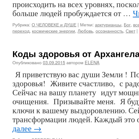
происходить на всех уровнях, поско
больше людей пробуждается от …
Ч
Рубрика:
О ЧЕЛОВЕКЕ и ДУШЕ
|
Метки:
арктурианцы
,
Бог
,
вс
переход
,
космические энергии
,
Любовь
,
осознанность
,
Свет
|
Коды здоровья от Архангел
Опубликовано
03.09.2015
автором
ELENA
Я приветствую вас души Земли ! П
здоровья! Живите счастливо, с рад
Сейчас на вашу планету идут мощн
очищения. Призывайте меня. Я буд
ключи к вашему выздоровлению. Се
трансформации людей. Каждый эт
далее
→