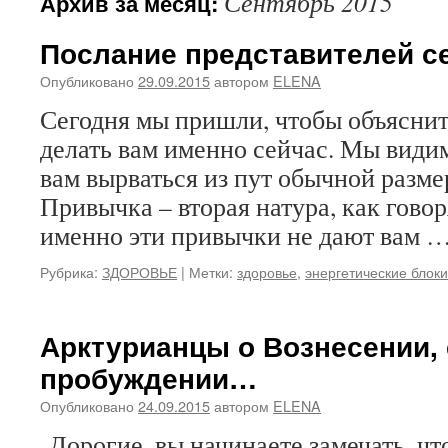
Сентябрь 2015
Архив за месяц:
содержимому
Послание представителей с
Опубликовано
29.09.2015
автором
ELENA
Сегодня мы пришли, чтобы объяснит
делать вам именно сейчас. Мы видим
вам вырваться из пут обычной разм
Привычка – вторая натура, как говоря
именно эти привычки не дают вам 
Рубрика:
ЗДОРОВЬЕ
|
Метки:
здоровье
,
энергетические блоки
Арктурианцы о Вознесении, 
пробуждении…
Опубликовано
24.09.2015
автором
ELENA
Дорогие, вы начинаете замечать, чт