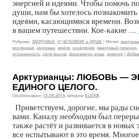
энергией и идеями. Чтобы помочь п
души, нам бы хотелось познакомить
идеями, касающимися времени. Воз
в вашем путешествии. Кое-какие …
Рубрика:
ЗДОРОВЬЕ
,
О ЧЕЛОВЕКЕ и ДУШЕ
|
Метки:
арктури
вселенная
,
здоровье
,
земля
,
исцеление
,
квантовый переход
,
осознанность
,
сила мысли
,
фрагменты души
,
энергия
|
Добав
Арктурианцы: ЛЮБОВЬ — 
ЕДИНОГО ЦЕЛОГО.
Опубликовано
13.09.2015
автором
ELENA
Приветствуем, дорогие, мы рады сно
вами. Каналу необходим был переры
также растёт и развивается в новых 
все испытывают в это время. Много