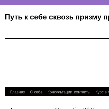
Путь к себе сквозь призму 
Главная
О себе
Консультации, контакты
Курс в 
Перейти
к