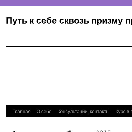
Путь к себе сквозь призму 
Главная
О себе
Консультации, контакты
Курс в 
Перейти
к