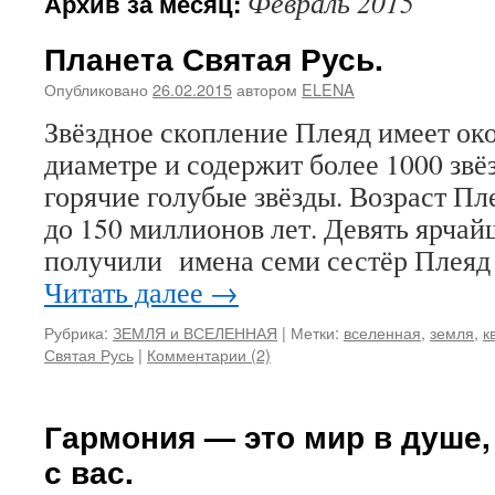
Февраль 2015
Архив за месяц:
содержимому
Планета Святая Русь.
Опубликовано
26.02.2015
автором
ELENA
Звёздное скопление Плеяд имеет око
диаметре и содержит более 1000 звё
горячие голубые звёзды. Возраст Пле
до 150 миллионов лет. Девять ярчай
получили имена семи сестёр Плеяд
Читать далее
→
Рубрика:
ЗЕМЛЯ и ВСЕЛЕННАЯ
|
Метки:
вселенная
,
земля
,
к
Святая Русь
|
Комментарии (2)
Гармония — это мир в душе,
с вас.