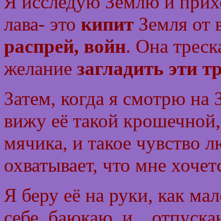
Я исследую Землю и прихо
лава- это
кипит
Земля от 
распрей, войн
. Она треск
желание
загладить эти 
Затем, когда я смотрю н
вижу её такой крошечной,
мячика, и такое чувство 
охватывает, что мне хоче
Я беру её на руки, как м
себе, баюкаю
и…отпуска