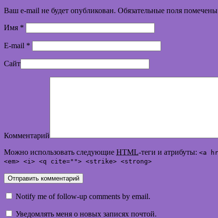
Ваш e-mail не будет опубликован. Обязательные поля помечен
Имя
*
E-mail
*
Сайт
Комментарий
Можно использовать следующие
HTML
-теги и атрибуты:
<a h
<em> <i> <q cite=""> <strike> <strong>
Notify me of follow-up comments by email.
Уведомлять меня о новых записях почтой.