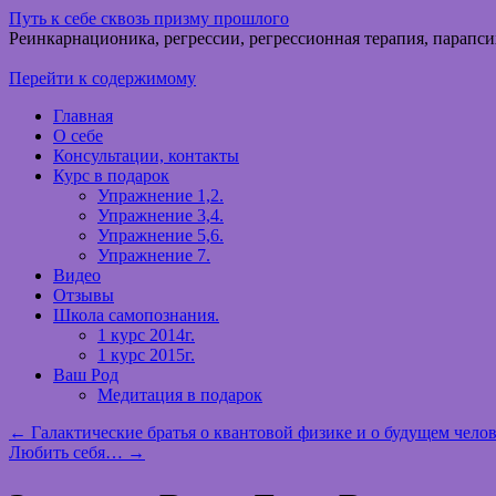
Путь к себе сквозь призму прошлого
Реинкарнационика, регрессии, регрессионная терапия, парапси
Перейти к содержимому
Главная
О себе
Консультации, контакты
Курс в подарок
Упражнение 1,2.
Упражнение 3,4.
Упражнение 5,6.
Упражнение 7.
Видео
Отзывы
Школа самопознания.
1 курс 2014г.
1 курс 2015г.
Ваш Род
Медитация в подарок
←
Галактические братья о квантовой физике и о будущем челов
Любить себя…
→