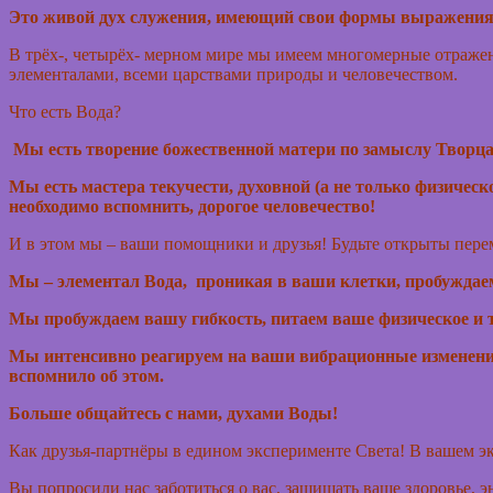
Это живой дух служения, имеющий свои формы выражения
В трёх-, четырёх- мерном мире мы имеем многомерные отражен
элементалами, всеми царствами природы и человечеством.
Что есть Вода?
Мы есть творение божественной матери по замыслу Творца-
Мы есть мастера текучести, духовной (а не только физичес
необходимо вспомнить, дорогое человечество!
И в этом мы – ваши помощники и друзья! Будьте открыты перем
Мы – элементал Вода, проникая в ваши клетки, пробуждае
Мы пробуждаем вашу гибкость, питаем ваше физическое и т
Мы интенсивно реагируем на ваши вибрационные изменения 
вспомнило об этом.
Больше общайтесь с нами, духами Воды!
Как друзья-партнёры в едином эксперименте Света! В вашем э
Вы попросили нас заботиться о вас, защищать ваше здоровье,