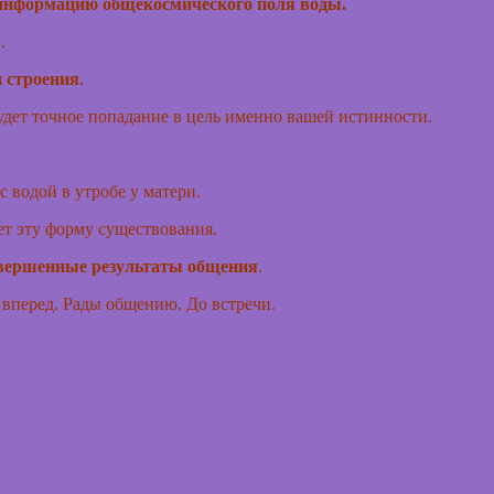
 информацию общекосмического поля воды.
.
и строения
.
будет точное попадание в цель именно вашей истинности.
 водой в утробе у матери.
ет эту форму существования.
совершенные результаты общения
.
 вперед. Рады общению. До встречи.