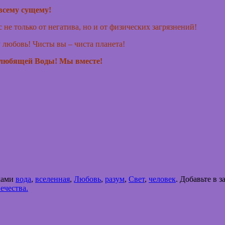
 всему сущему!
 не только от негатива, но и от физических загрязнений!
 любовь! Чисты вы – чиста планета!
и любящей Воды! Мы вместе!
ками
вода
,
вселенная
,
Любовь
,
разум
,
Свет
,
человек
. Добавьте в 
ечества.