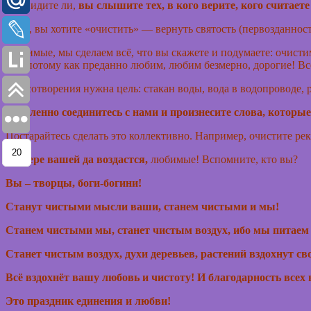
Но, видите ли,
вы слышите тех, в кого верите, кого считае
Итак, вы хотите «очистить» — вернуть святость (первозданнос
Любимые, мы сделаем всё, что вы скажете и подумаете: очист
вас, потому как преданно любим, любим безмерно, дорогие! Вс
Для сотворения нужна цель: стакан воды, вода в водопроводе, руч
Мысленно соединитесь с нами и произнесите слова, которые 
Постарайтесь сделать это коллективно. Например, очистите ре
20
20
По вере вашей да воздастся,
любимые! Вспомните, кто вы?
Вы – творцы, боги-богини!
Станут чистыми мысли ваши, станем чистыми и мы!
Станем чистыми мы, станет чистым воздух, ибо мы питаем 
Станет чистым воздух, духи деревьев, растений вздохнут св
Всё вздохнёт вашу любовь и чистоту! И благодарность всех н
Это праздник единения и любви!