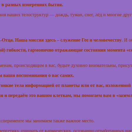
 в разных измерениях бытия.
ия наших телоструктур — дождь, туман, снег, лёд и многие др
Отца. Наша миссия здесь – служение Гее и человечеству
. И 
кой) гибкости, гармонично отражающие состояния момента «с
енам, происходящим в вас, будьте духовно внимательны, присут
м ваши воспоминания о вас самих.
онкие тела информацией от планеты или от вас, изложенной 
и передаём это вашим клеткам, мы помогаем вам в «заземлен
ксперименте мы занимаем также важное место.
 энергетику, очищать от кармических, осознанно отработанных 