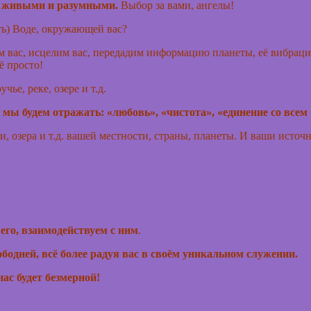
те живыми и разумными.
Выбор за вами, ангелы!
ть) Воде, окружающей вас?
им вас, исцелим вас, передадим информацию планеты, её вибра
ё просто!
ье, реке, озере и т.д.
мы будем отражать: «любовь», «чистота», «единение со всем 
ки, озера и т.д. вашей местности, страны, планеты. И ваши ист
его, взаимодействуем с ним
.
ободней, всё более радуя вас в своём уникальном служении.
ас будет безмерной!