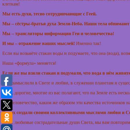
клеткам!
Мы есть духи, тесно сотрудничающие с Геей.
Мы – сёстры-братья духа Земли-Неба. Наши тела обнимают
Мы – трансляторы информации Геи и человечества!
И мы – отражение ваших мыслей!
Именно так!
Если вы возьмёте стакан воды и подумаете, что она (вода), во
Наша «формула» меняется!
Если же вы взяли стакан и подумали, что вода в нём живите
Нас замыслили в Свете и любви, в служении планетам и суще
Итак, дорогие, многие из вас полагают, что на Земле есть не
Но, человечество, каким же образом эти качества источников н
Вы их создали своими коллективными мыслями любви и Св
Итак, любимые сострадательные души Света, мы вам повторим 