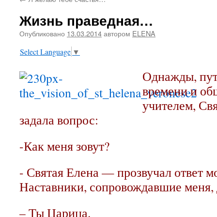
содержимому
Жизнь праведная…
Опубликовано
13.03.2014
автором
ELENA
Select Language
▼
Однажды, пут
времени и об
учителем, Св
задала вопрос:
-Как меня зовут?
- Святая Елена — прозвучал ответ м
Наставники, сопровождавшие меня, 
– Ты Царица.