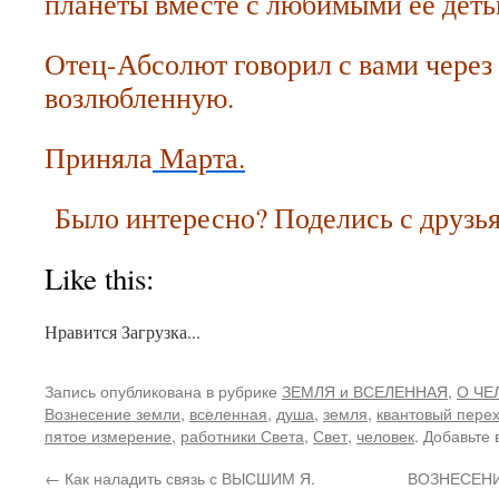
планеты вместе с любимыми ее деть
Отец-Абсолют говорил с вами через
возлюбленную.
Приняла
Марта.
Было интересно? Поделись с друзь
Like this:
Нравится
Загрузка...
Запись опубликована в рубрике
ЗЕМЛЯ и ВСЕЛЕННАЯ
,
О ЧЕ
Вознесение земли
,
вселенная
,
душа
,
земля
,
квантовый пере
пятое измерение
,
работники Света
,
Свет
,
человек
. Добавьте 
←
Как наладить связь с ВЫСШИМ Я.
ВОЗНЕСЕНИЕ