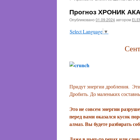
содержимому
Прогноз ХРОНИК АКА
Опубликовано
01.09.2024
автором
ELE
Select Language
▼
Сент
Придут энергии дробления. Эти 
Дробить. До маленьких составны
Это не совсем энергии разруше
перед вами оказался кусок пор
алмаз. Вы будете разбирать со
Даже в чьих-то речах или слов