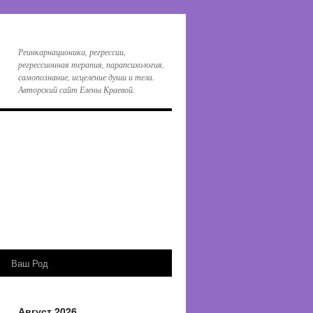
Реинкарнационика, регрессии,
регрессионная терапия, парапсихология,
самопознание, исцеление души и тела.
Авторский сайт Елены Краевой.
Ваш Род
Август 2026