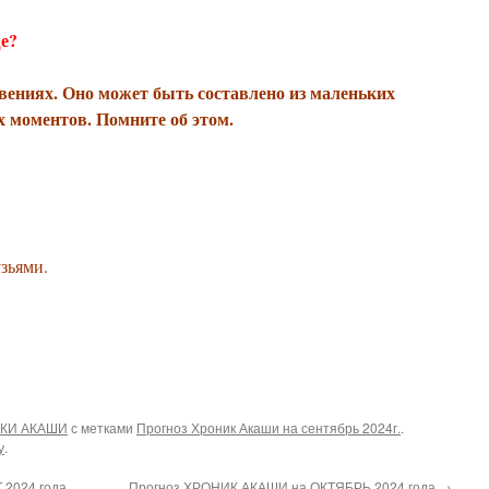
ще?
вениях. Оно может быть составлено из маленьких
 моментов. Помните об этом.
зьями.
КИ АКАШИ
с метками
Прогноз Хроник Акаши на сентябрь 2024г.
.
у
.
2024 года
Прогноз ХРОНИК АКАШИ на ОКТЯБРЬ 2024 года
→