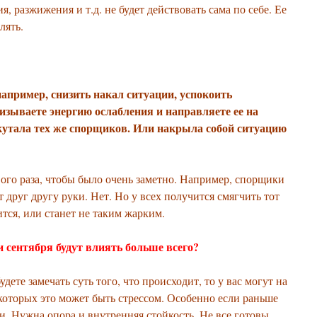
я, разжижения и т.д. не будет действовать сама по себе. Ее
лять.
например, снизить накал ситуации, успокоить
зываете энергию ослабления и направляете ее на
кутала тех же спорщиков. Или накрыла собой ситуацию
рвого раза, чтобы было очень заметно. Например, спорщики
 друг другу руки. Нет. Но у всех получится смягчить тот
тся, или станет не таким жарким.
 сентября будут влиять больше всего?
ете замечать суть того, что происходит, то у вас могут на
екоторых это может быть стрессом. Особенно если раньше
ки. Нужна опора и внутренняя стойкость. Не все готовы