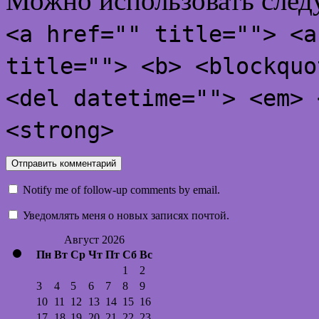
Можно использовать сле
<a href="" title=""> <a
title=""> <b> <blockquo
<del datetime=""> <em> 
<strong>
Notify me of follow-up comments by email.
Уведомлять меня о новых записях почтой.
Август 2026
Пн
Вт
Ср
Чт
Пт
Сб
Вс
1
2
3
4
5
6
7
8
9
10
11
12
13
14
15
16
17
18
19
20
21
22
23