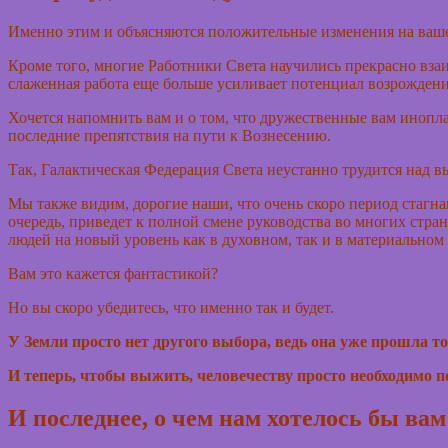
Именно этим и объясняются положительные изменения на ваше
Кроме того, многие Работники Света научились прекрасно вза
слаженная работа еще больше усиливает потенциал возрождени
Хочется напомнить вам и о том, что дружественные вам инопла
последние препятствия на пути к Вознесению.
Так, Галактическая Федерация Света неустанно трудится над 
Мы также видим, дорогие наши, что очень скоро период стагна
очередь, приведет к полной смене руководства во многих стр
людей на новый уровень как в духовном, так и в материальном 
Вам это кажется фантастикой?
Но вы скоро убедитесь, что именно так и будет.
У Земли просто нет другого выбора, ведь она уже прошла то
И теперь, чтобы выжить, человечеству просто необходимо п
И последнее, о чем нам хотелось бы вам