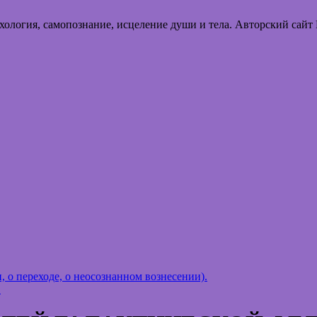
хология, самопознание, исцеление души и тела. Авторский сайт
 переходе, о неосознанном вознесении).
→