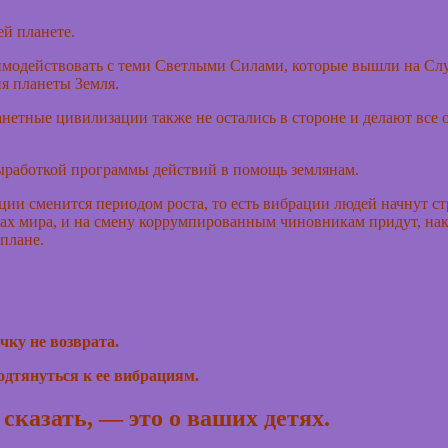
й планете.
имодействовать с теми Светлыми Силами, которые вышли на Служ
я планеты Земля.
нетные цивилизации также не остались в стороне и делают все о
выработкой программы действий в помощь землянам.
ции сменится периодом роста, то есть вибрации людей начнут ст
анах мира, и на смену коррумпированным чиновникам придут, на
плане.
чку не возврата.
одтянуться к ее вибрациям.
 сказать, — это о ваших детях.