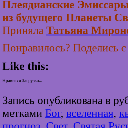
Плеядианские Эмиссары
из будущего Планеты Св
Приняла
Татьяна Мирон
Понравилось? Поделись с
Like this:
Нравится
Загрузка...
Запись опубликована в р
метками
Бог
,
вселенная
,
к
прогноз
,
Свет
,
Святая Рус