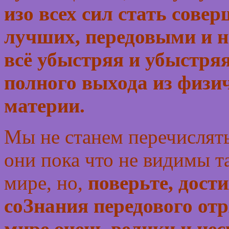
изо всех сил стать сов
лучших, передовыми и н
всё убыстряя и убыстряя
полного выхода из физи
материи.
Мы не станем перечислять
они пока что не видимы 
мире, но,
поверьте, дост
соЗнания передового от
мире очень велики и не