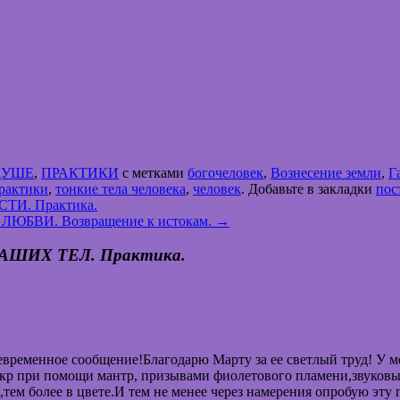
ДУШЕ
,
ПРАКТИКИ
с метками
богочеловек
,
Вознесение земли
,
Г
рактики
,
тонкие тела человека
,
человек
. Добавьте в закладки
пос
И. Практика.
 в ЛЮБВИ. Возвращение к истокам.
→
ШИХ ТЕЛ. Практика.
временное сообщение!Благодарю Марту за ее светлый труд! У м
акр при помощи мантр, призывами фиолетового пламени,звуков
о,тем более в цвете.И тем не менее через намерения опробую эту 