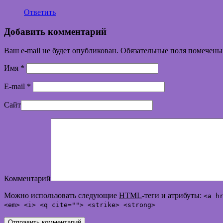
Ответить
Добавить комментарий
Ваш e-mail не будет опубликован. Обязательные поля помечен
Имя
*
E-mail
*
Сайт
Комментарий
Можно использовать следующие
HTML
-теги и атрибуты:
<a h
<em> <i> <q cite=""> <strike> <strong>