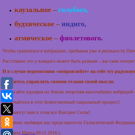
каузальное –
голубого,
будхическое –
индиго,
атмическое –
фиолетового.
Чтобы сравняться в вибрациях, пребывая уже в реальности Пято
Расстояние это у каждого может быть разным – вы сами почувс
И в случае недомогания «поправляйте» на себе эту радужную
Научитесь управлять своими телами силой мысли.
Помогайте идущим на Землю энергиям высочайших вибраций с
Включайтесь в этот Божественный сакральный процесс!
Да помогут вам в этом все Высшие Силы!
Искренне любящие вас представители Галактической Федераци
Приняла
Марта
09.11.2016 г.