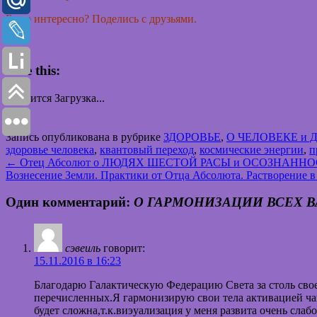
Было интересно? Поделись с друзьями.
Like this:
Нравится
Загрузка...
Запись опубликована в рубрике
ЗДОРОВЬЕ
,
О ЧЕЛОВЕКЕ и 
здоровье человека
,
квантовый переход
,
космические энергии
,
п
←
Отец Абсолют о ЛЮДЯХ ШЕСТОЙ РАСЫ и ОСОЗНАННОСТ
Вознесение Земли. Практики от Отца Абсолюта. Растворение
Один комментарий:
О ГАРМОНИЗАЦИИ ВСЕХ ВА
сэвеиль
говорит:
15.11.2016 в 16:23
Благодарю Галактическую Федерацию Света за столь свое
перечисленных.Я гармонизирую свои тела активацией ч
будет сложна,т.к.виэуализация у меня развита очень слаб