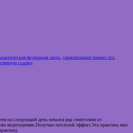
алактическая федерация света
,
гармонизация тонких тел
,
тоянную ссылку
.
еня на следующий день начался ряд симптомов из
ыми медитациями.Получаю неплохой эффект.Эта практика мне
практику.