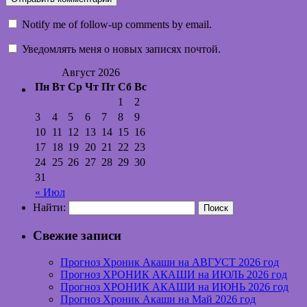
Notify me of follow-up comments by email.
Уведомлять меня о новых записях почтой.
Август 2026
Пн
Вт
Ср
Чт
Пт
Сб
Вс
1
2
3
4
5
6
7
8
9
10
11
12
13
14
15
16
17
18
19
20
21
22
23
24
25
26
27
28
29
30
31
« Июл
Найти:
Свежие записи
Прогноз Хроник Акаши на АВГУСТ 2026 год
Прогноз ХРОНИК АКАШИ на ИЮЛЬ 2026 год
Прогноз ХРОНИК АКАШИ на ИЮНЬ 2026 год
Прогноз Хроник Акаши на Май 2026 год