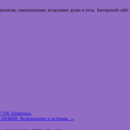
хология, самопознание, исцеление души и тела. Авторский сайт
И. Практика.
 в ЛЮБВИ. Возвращение к истокам.
→