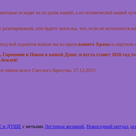
которые исходят не из души вашей, а из человеческой вашей сути,
разочарований, ибо будете знать вы, что, если не исполнится ваш
и под бой курантов вошли вы во врата
вашего Храма
и ощутили е
Гармонии и Покоя в вашей Душе, и пусть станет 2016 год той
-Землей!
от имени всего Светлого Братства. 27.12.2015
Е и ДУШЕ
с метками
Лестница желаний
,
Новогодний ритуал
,
ос