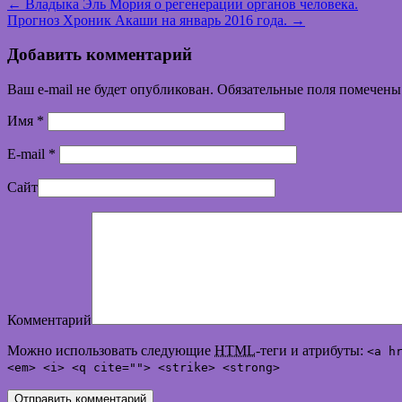
←
Владыка Эль Мория о регенерации органов человека.
Прогноз Хроник Акаши на январь 2016 года.
→
Добавить комментарий
Ваш e-mail не будет опубликован. Обязательные поля помечен
Имя
*
E-mail
*
Сайт
Комментарий
Можно использовать следующие
HTML
-теги и атрибуты:
<a h
<em> <i> <q cite=""> <strike> <strong>