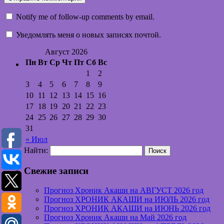
Notify me of follow-up comments by email.
Уведомлять меня о новых записях почтой.
Август 2026
Пн
Вт
Ср
Чт
Пт
Сб
Вс
1
2
3
4
5
6
7
8
9
10
11
12
13
14
15
16
17
18
19
20
21
22
23
24
25
26
27
28
29
30
31
« Июл
Найти:
Свежие записи
Прогноз Хроник Акаши на АВГУСТ 2026 год
Прогноз ХРОНИК АКАШИ на ИЮЛЬ 2026 год
Прогноз ХРОНИК АКАШИ на ИЮНЬ 2026 год
Прогноз Хроник Акаши на Май 2026 год