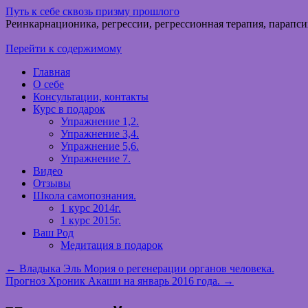
Путь к себе сквозь призму прошлого
Реинкарнационика, регрессии, регрессионная терапия, парапси
Перейти к содержимому
Главная
О себе
Консультации, контакты
Курс в подарок
Упражнение 1,2.
Упражнение 3,4.
Упражнение 5,6.
Упражнение 7.
Видео
Отзывы
Школа самопознания.
1 курс 2014г.
1 курс 2015г.
Ваш Род
Медитация в подарок
←
Владыка Эль Мория о регенерации органов человека.
Прогноз Хроник Акаши на январь 2016 года.
→