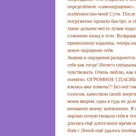
определённое «самоощущение», х
особенностью моей Сути. После 
погружение прошло быстро, и эт
такие дальние места лучше надол
сознанию назад в тело. Возвращ
принесенное издалека, теперь на
новое ощущение себя.
Знания и ощущения раскроются, 
себе как тогда! Ничего специаль
чувствовать. Очень люблю, как м
понятно. ОГРОМНОЕ СПАСИБО Лен
взялась мне помочь!!! Без неё т
голосом, качеством своей энерги
моим якорем, одна я туда не дол
внимание моему заземлению. Я п
хорошо почувствовала себя в те
длилась ещё длительное время п
Нам с Леной ещё удалось пообщ