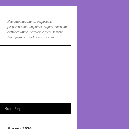
Реинкарнационика, регрессии,
регрессионная терапия, парапсихология,
самопознание, исцеление души и тела.
Авторский сайт Елены Краевой.
Ваш Род
Август 2026