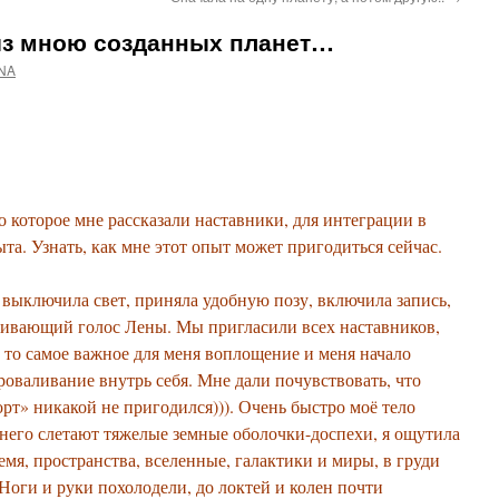
 из мною созданных планет…
NA
о которое мне рассказали наставники, для интеграции в
та. Узнать, как мне этот опыт может пригодиться сейчас.
выключила свет, приняла удобную позу, включила запись,
каивающий голос Лены. Мы пригласили всех наставников,
 то самое важное для меня воплощение и меня начало
роваливание внутрь себя. Мне дали почувствовать, что
орт» никакой не пригодился))). Очень быстро моё тело
с него слетают тяжелые земные оболочки-доспехи, я ощутила
емя, пространства, вселенные, галактики и миры, в груди
оги и руки похолодели, до локтей и колен почти