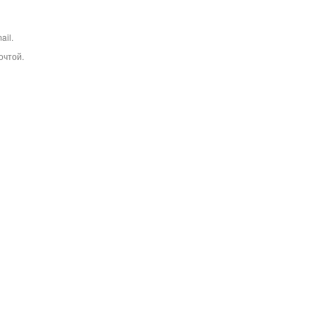
ail.
очтой.