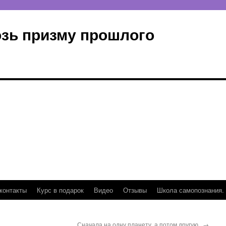
озь призму прошлого
контакты
Курс в подарок
Видео
Отзывы
Школа самопознания.
Сначала на одну планету, а потом другую..
→