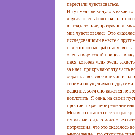
перестали чувствоваться.
И тут меня выкинуло в какое-то 
другая, очень большая ,плотного
выглядело полупрозрачным, мужс
мне чувствовалась. Это оказала
исследованиями вместе с другим
над которой мы работаем, все за
очень творческий процесс, вижу,
идея, которая меня очень захват
за идея, прикрывают эту часть в
обратила всё своё внимание на 
своими ощущениями с другими, 
решение, хотя оно кажется не в
воплотить. Я одна, на своей пу
простое и красивое решение наше
Моя вера помогла всё это раскр
им как мою идею можно реализо
потрясения, что это оказалось в
Мироздание. Это открытие очень