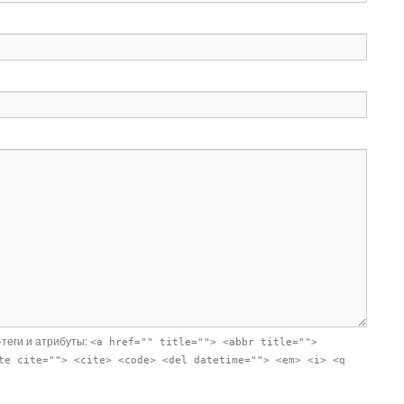
-теги и атрибуты:
<a href="" title=""> <abbr title="">
te cite=""> <cite> <code> <del datetime=""> <em> <i> <q