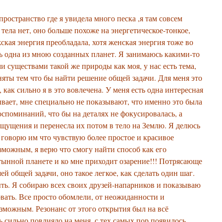
пространство где я увидела много песка ,я там совсем
 тела нет, оно больше похоже на энергетическое-тонкое,
кая энергия преобладала, хотя женская энергия тоже во
сь одна из мною созданных планет. Я занимаюсь какими-то
и существами такой же природы как моя, у нас есть тема,
няты тем что бы найти решение общей задачи. Для меня это
 как сильно я в это вовлечена. У меня есть одна интересная
ывает, мне специально не показывают, что именно это была
оспоминаний, что бы на деталях не фокусировалась, а
ощущения и перенесла их потом в тело на Землю. Я делюсь
говорю им что чувствую более простое и красивое
озможным, я верю что смогу найти способ как его
стынной планете и ко мне приходит озарение!!! Потрясающе
й общей задачи, оно такое легкое, как сделать один шаг.
ыть. Я собираю всех своих друзей-напарников и показываю
вать. Все просто обомлели, от неожиданности и
озможным. Резонанс от этого открытия был на всё
 сильно повлияло на меня, с тех самых пор появилось