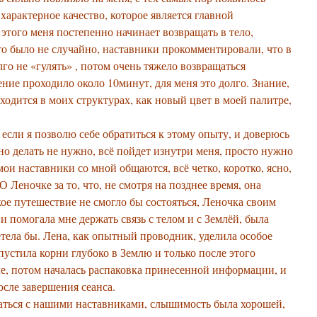
арактерное качество, которое является главной
этого меня постепенно начинает возвращать в тело,
о было не случайно, наставники прокомментировали, что в
го не «гулять» , потом очень тяжело возвращаться
ение проходило около 10минут, для меня это долго. Знание,
ходится в моих структурах, как новый цвет в моей палитре,
если я позволю себе обратиться к этому опыту, и доверюсь
но делать не нужно, всё пойдет изнутри меня, просто нужно
ои наставники со мной общаются, всё четко, коротко, ясно,
очке за то, что, не смотря на позднее время, она
акое путешествие не смогло бы состояться, Леночка своим
и помогала мне держать связь с телом и с Землёй, была
етела бы. Лена, как опытный проводник, уделила особое
устила корни глубоко в Землю и только после этого
ле, потом началась распаковка принесенной информации, и
осле завершения сеанса.
аться с нашими наставниками, слышимость была хорошей,