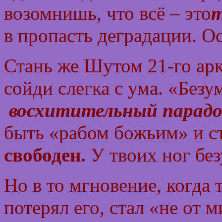
возомнишь, что всё – это
т
в пропасть деградации. О
Стань же Шутом 21-го ар
сойди слегка с ума. «Без
восхитительный парадо
быть «рабом божьим» и ст
свободен.
У твоих ног без
Но в то мгновение, когда 
потерял его, стал «не от м