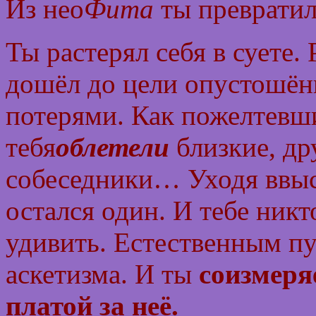
Из нео
Фита
ты превратил
Ты растерял себя в суете.
дошёл до цели опустошён
потерями. Как пожелтевш
тебя
облетели
близкие, др
собеседники… Уходя ввысь
остался один. И тебе никт
удивить. Естественным пу
аскетизма. И ты
соизмеря
платой за неё.