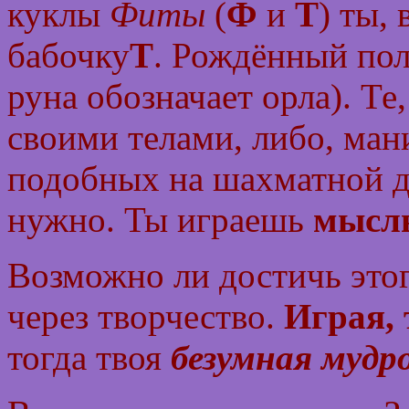
куклы
Фиты
(
Ф
и
Т
) ты,
бабочку
Т
. Рождённый пол
руна обозначает орла). Те
своими телами, либо, ман
подобных на шахматной до
нужно. Ты играешь
мысл
Возможно ли достичь этог
через творчество.
Играя, 
тогда твоя
безумная мудр