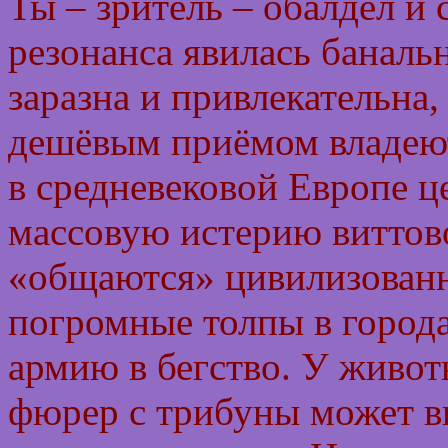
Ты – зритель – обалдел и
резонанса явилась банальн
заразна и привлекательна
дешёвым приёмом владеют
в средневековой Европе ц
массовую истерию виттовой
«общаются» цивилизованн
погромные толпы в город
армию в бегство. У живо
фюрер с трибуны может в