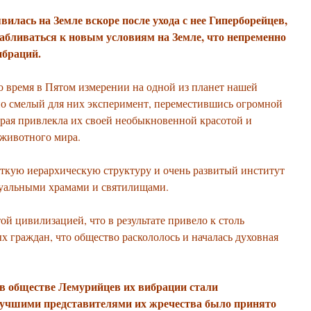
вилась на Земле вскоре после ухода с нее Гиперборейцев,
абливаться к новым условиям на Земле, что непременно
ибраций.
о время в Пятом измерении на одной из планет нашей
но смелый для них эксперимент, переместившись огромной
орая привлекла их своей необыкновенной красотой и
 животного мира.
еткую иерархическую структуру и очень развитый институт
уальными храмами и святилищами.
й цивилизацией, что в результате привело к столь
х граждан, что общество раскололось и началась духовная
в обществе Лемурийцев их вибрации стали
 лучшими представителями их жречества было принято