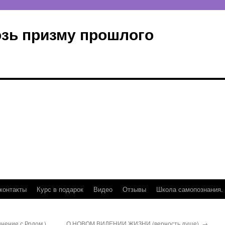
озь призму прошлого
контакты
Курс в подарок
Видео
Отзывы
Школа самопознания.
нение с Родом.)
О НОВОМ ВИДЕНИИ ЖИЗНИ (верность душе).
→