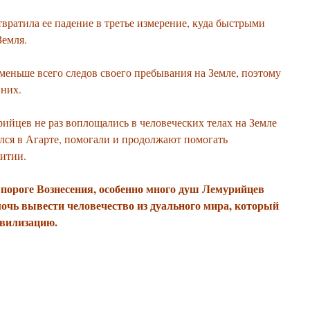
вратила ее падение в третье измерение, куда быстрыми
Земля.
еньше всего следов своего пребывания на Земле, поэтому
 них.
йцев не раз воплощались в человеческих телах на Земле
тался в Агарте, помогали и продолжают помогать
витии.
а пороге Вознесения, особенно много душ Лемурийцев
мочь вывести человечество из дуального мира, который
ивилизацию.