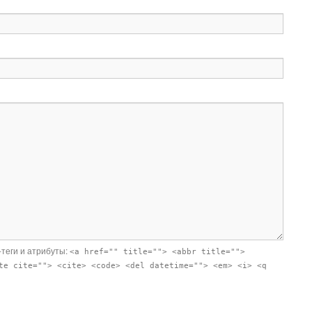
-теги и атрибуты:
<a href="" title=""> <abbr title="">
te cite=""> <cite> <code> <del datetime=""> <em> <i> <q