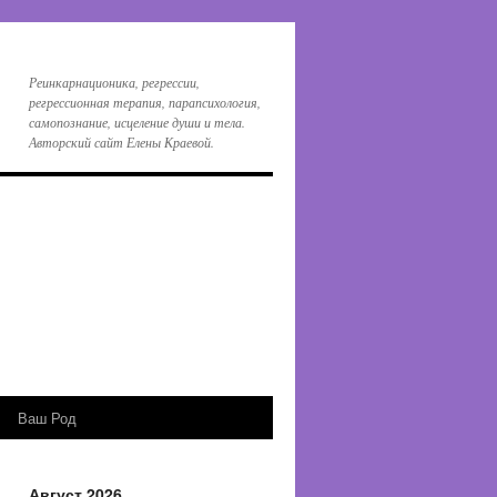
Реинкарнационика, регрессии,
регрессионная терапия, парапсихология,
самопознание, исцеление души и тела.
Авторский сайт Елены Краевой.
Ваш Род
Август 2026