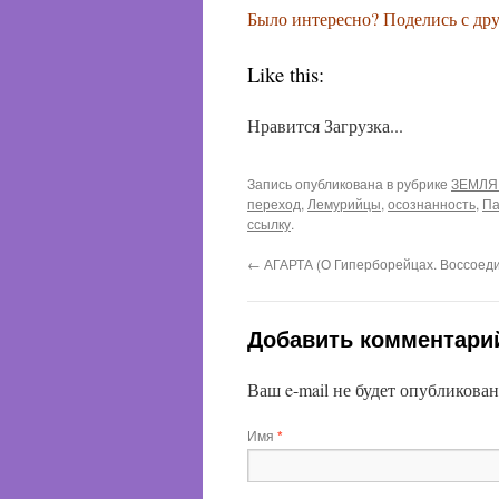
Было интересно? Поделись с др
Like this:
Нравится
Загрузка...
Запись опубликована в рубрике
ЗЕМЛЯ
переход
,
Лемурийцы
,
осознанность
,
Па
ссылку
.
←
АГАРТА (О Гиперборейцах. Воссоеди
Добавить комментари
Ваш e-mail не будет опубликова
Имя
*