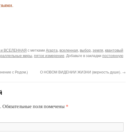
узьями.
 и ВСЕЛЕННАЯ
с метками
Агарта
,
вселенная
,
выбор
,
земля
,
квантовый
раллельные миры
,
пятое измерение
. Добавьте в закладки
постоянную
нение с Родом.)
О НОВОМ ВИДЕНИИ ЖИЗНИ (верность душе).
→
й
*
н. Обязательные поля помечены