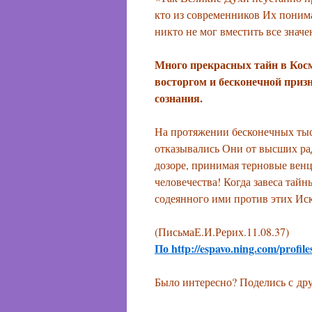
кто из современников Их понима
никто не мог вместить все знач
Много прекрасных тайн в Космо
восторгом и бесконечной приз
сознания.
На протяжении бесконечных ты
отказывались Они от высших ра
дозоре, принимая терновые венц
человечества! Когда завеса тайн
содеянного ими против этих Ис
(ПисьмаЕ.И.Рерих.11.08.37)
По http://espavo.ning.com/profile
Было интересно? Поделись с
др