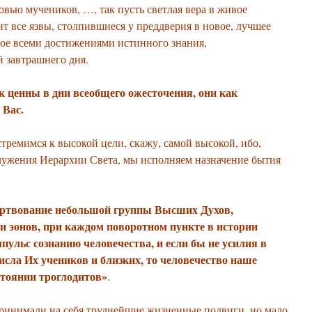
вью мучеников, …, так пусть светлая вера в живое
ит все язвы, столпившиеся у преддверия в новое, лучшее
ное всеми достижениями истинного знания,
й завтрашнего дня.
к ценны в дни всеобщего ожесточения, они как
 Вас.
ремимся к высокой цели, скажу, самой высокой, ибо,
служения Иерархии Света, мы исполняем назначение бытия
нии Космоса»
ертвование небольшой группы Высших Духов,
 эонов, при каждом поворотном пункте в истории
пульс сознанию человечества, и если бы не усилия в
исла Их учеников и близких, то человечество наше
стоянии троглодитов»
.
ринимали на себя труднейшие жизненные подвиги, но мало