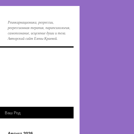
Реинкарнационика, регрессии,
регрессионная терапия, парапсихология,
самопознание, исцеление души и тела.
Авторский сайт Елены Краевой.
Ваш Род
Август 2026