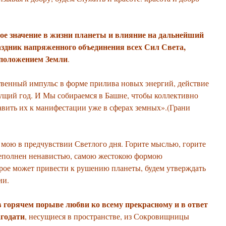
шое значение в жизни планеты и влияние на дальнейший
здник напряженного объединения всех Сил Света,
 положением Земли
.
твенный импульс в форме прилива новых энергий, действие
дущий год. И Мы собираемся в Башне, чтобы коллективно
авить их к манифестации уже в сферах земных».(Грани
мою в предчувствии Светлого дня. Горите мыслью, горите
реполнен ненавистью, самою жестокою формою
орое может привести к рушению планеты, будем утверждать
нии.
 горячем порыве любви ко всему прекрасному и в ответ
агодати
, несущиеся в пространстве, из Сокровищницы