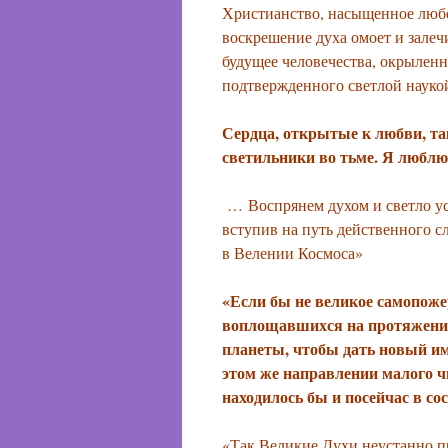
Христианство, насыщенное любо
воскрешение духа омоет и залеч
будущее человечества, окрылен
подтвержденного светлой науко
Сердца, открытые к любви, та
светильники во тьме. Я люблю
… Воспрянем духом и светло уст
вступив на путь действенного 
в Веле
«Если бы не великое самопож
воплощавшихся на протяжении
планеты, чтобы дать новый им
этом же направлении малого ч
находилось бы и посейчас в со
«Так Великие Духи неустанно п