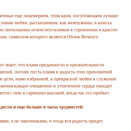
вленные еще лицемерием, этим ядом, погубляющим лучшие
 словам любви, рассыпанным, как жемчужины, в книгах
ои светильники огнем неугасимым в стремлении к красоте
ния, символом которого является Облик Вечного
 тот знает, что пламя преданности и признательности
ений, потому пусть пламя и радость этих приношений
и к цели, нами избранной, к прекрасной любви в служении
ужения каждое очищенное и утонченное сердце находит
тся с нею в гармонии высокой, когда час его пробьет.
дости и еще больше в часы трудностей.
ми, а не лавочниками, и тогда вся радость придет.