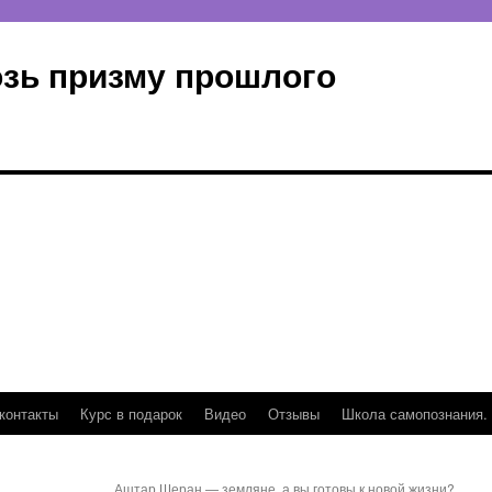
озь призму прошлого
контакты
Курс в подарок
Видео
Отзывы
Школа самопознания.
Аштар Шеран — земляне, а вы готовы к новой жизни?