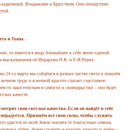
Владычицей, Владыками и Братством. Они неощутимо
етой.
та и Тьмы.
хии, то имеется в виду ближайшее к себе звено единой
 высказывания об Иерархии Н.К. и Е.И.Рерих:
нь 24-го марта мы сойдёмся в разных частях света и пошлём
вечном труде и в вечной красоте слагает счастливое
 чем-то закостенелым в самости и своекорыстии – оно будет
етлых качеств.
мотрит свои светлые качества. Если он найдёт в себе
ь порадуется. Призовём все свои силы, чтобы служить
 что удастся по всей Земле посеять те благостные семена,
ывая к добру, будем служить и красоте. красота и добро –