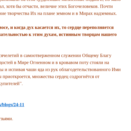
л, хотя бы отчасти, величие этих Богочеловеков. Почти
ение творчества Их на плане земном и в Мирах надземных.
се, и когда дух касается их, то сердце переполняется
нательностью к этим духам, истинным творцам нашего
сячелетий в самоотверженном служении Общему Благу
достей в Мире Огненном и в кровавом поту стояли на
ы и испивая чаши яда из рук облагодетельствованного Ими
ы приоткроется, множества сердец содрогнётся от
купителей”.
s/blogs/24-11
узьями.