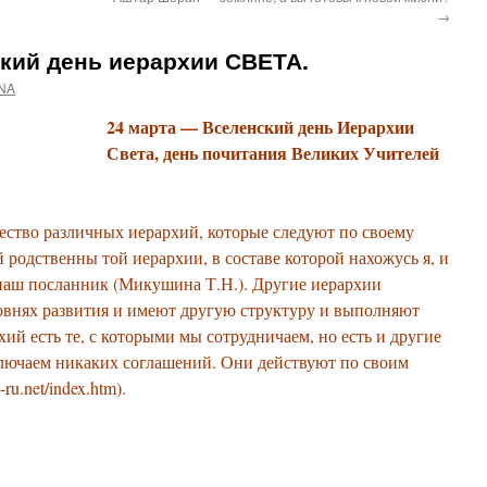
→
кий день иерархии СВЕТА.
NA
24 марта — Вселенский день Иерархии
Света, день почитания Великих Учителей
ество различных иерархий, которые следуют по своему
 родственны той иерархии, в составе которой нахожусь я, и
 наш посланник (Микушина Т.Н.). Другие иерархии
ровнях развития и имеют другую структуру и выполняют
хий есть те, с которыми мы сотрудничаем, но есть и другие
ключаем никаких соглашений. Они действуют по своим
s-ru.net/index.htm).