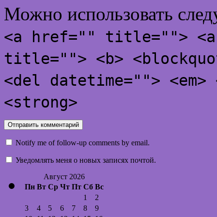
Можно использовать сле
<a href="" title=""> <a
title=""> <b> <blockquo
<del datetime=""> <em> 
<strong>
Notify me of follow-up comments by email.
Уведомлять меня о новых записях почтой.
Август 2026
Пн
Вт
Ср
Чт
Пт
Сб
Вс
1
2
3
4
5
6
7
8
9